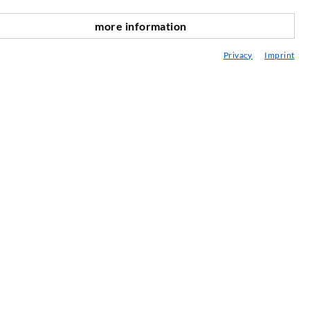
more information
SERVICE
scroll top
Privacy
Imprint
ediathek
eratung / Planung / Ausführung
ebraucht- & Mietmaschinen
achseminare
njektions-ABC
ewsletter