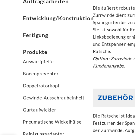
Auftragsarbeiten
Die äußerst robuste
Zurrwinde dient zu
Entwicklung/Konstruktion
Spanngurten bis zu 
Sie ist sowohl für R
Fertigung
Linksbedienung erhä
und Entspannen empf
Produkte
Ratsche.
Option
: Zurrwinde 
Auswurfpfeife
Kundenangabe.
Bodenpreventer
Doppelrotorkopf
ZUBEHÖR 
Gewinde-Ausschraubeinheit
Gurtaufwickler
Die Ratsche ist idea
Pneumatische Wickelhülse
Festzurren der Spa
der Zurrwinde. Aufg
Reinigungsadapter