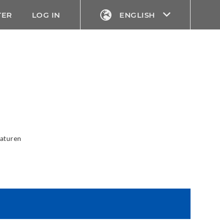
TER
LOG IN
ENGLISH
aturen