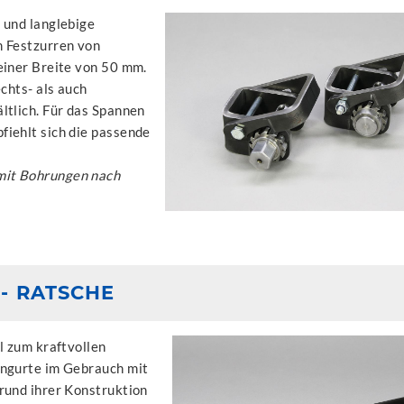
 und langlebige
m Festzurren von
einer Breite von 50 mm.
echts- als auch
ltlich. Für das Spannen
iehlt sich die passende
mit Bohrungen nach
- RATSCHE
l zum kraftvollen
nngurte im Gebrauch mit
rund ihrer Konstruktion